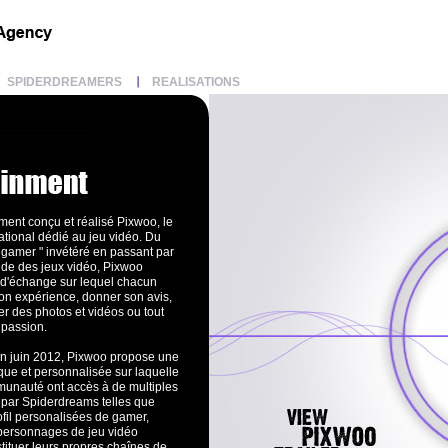
SPIDERDREAMERS
REALISATIONS
ent conçu et réalisé Pixwoo, le
ational dédié au jeu vidéo. Du
 gamer " invétéré en passant par
nde des jeux vidéo, Pixwoo
 d'échange sur lequel chacun
son expérience, donner son avis,
er des photos et vidéos ou tout
 passion.
 en juin 2012, Pixwoo propose une
ique et personnalisée sur laquelle
unauté ont accès à de multiples
 par Spiderdreams telles que
ofil personalisées de gamer,
 personnages de jeu vidéo
tituer leurs propres chaînes de