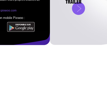
.pixwoo.com
ion mobile Pixwoo :