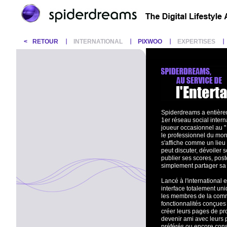
<
RETOUR
INTERNATIONAL
PIXWOO
EXPERTISES
Spiderdreams a entièrem
1er réseau social intern
joueur occasionnel au "
le professionnel du mo
s'affiche comme un lieu
peut discuter, dévoiler 
publier ses scores, post
simplement partager sa
Lancé à l'international
interface totalement un
les membres de la comm
fonctionnalités conçues
créer leurs pages de pr
devenir ami avec leurs
préférés ou encore cons